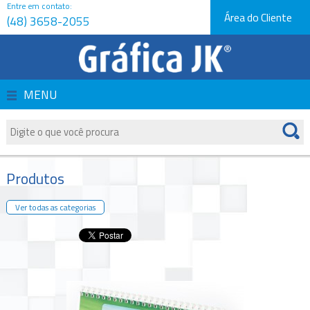
Entre em contato:
Área do Cliente
(48) 3658-2055
Página Inicial
Empresa
MENU
Produtos
Serviços
Produtos
Orçamentos
Ver todas as categorias
Novidades e Dicas
Fale Conosco