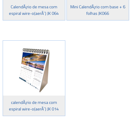
CalendÃ¡rio de mesa com
Mini CalendÃ¡rio com base + 6
espiral wire-o(aerÃ´) JK 064
folhas JK066
calendÃ¡rio de mesa com
espiral wire-o(aerÃ´) JK 014