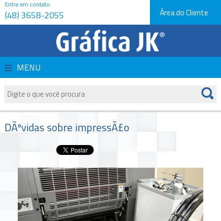
Entre em contato:
Área do Cliente
(48) 3658-2055
Página Inicial
Empresa
MENU
Produtos
Serviços
DÃºvidas sobre impressÃ£o
Orçamentos
Novidades e Dicas
Fale Conosco