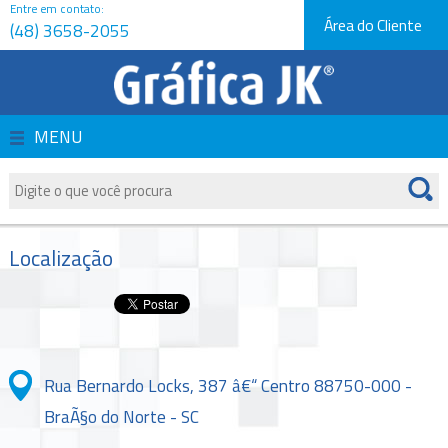
Entre em contato:
Área do Cliente
(48) 3658-2055
Página Inicial
Empresa
MENU
Produtos
Serviços
Localização
Orçamentos
Novidades e Dicas
Rua Bernardo Locks, 387 â€“ Centro 88750-000 -
Fale Conosco
BraÃ§o do Norte - SC