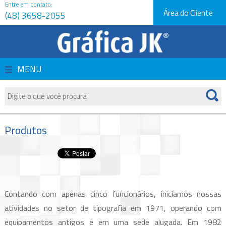
Entre em contato:
Área do Cliente
(48) 3658-2055
Página Inicial
Empresa
MENU
Produtos
Serviços
Produtos
Orçamentos
Novidades e Dicas
Contando com apenas cinco funcionários, iniciamos nossas
Fale Conosco
atividades no setor de tipografia em 1971, operando com
equipamentos antigos e em uma sede alugada. Em 1982