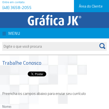
Entre em contato:
Área do Cliente
(48) 3658-2055
Página Inicial
Empresa
MENU
Produtos
Serviços
Trabalhe Conosco
Orçamentos
Novidades e Dicas
Preencha os campos abaixo para enviar seu currículo
Fale Conosco
Nome: