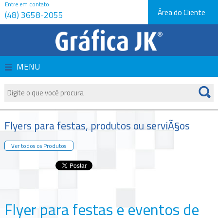
Entre em contato:
Área do Cliente
(48) 3658-2055
Página Inicial
Empresa
MENU
Produtos
Serviços
Flyers para festas, produtos ou serviÃ§os
Orçamentos
Ver todos os Produtos
Novidades e Dicas
Fale Conosco
Flyer para festas e eventos de