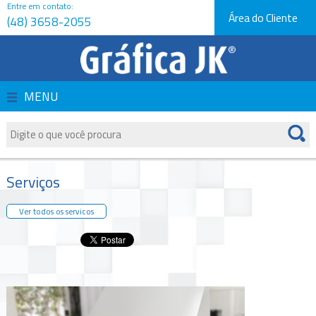
Entre em contato:
Área do Cliente
(48) 3658-2055
Página Inicial
Empresa
MENU
Produtos
Serviços
Serviços
Orçamentos
Ver todos os servicos
Novidades e Dicas
Fale Conosco